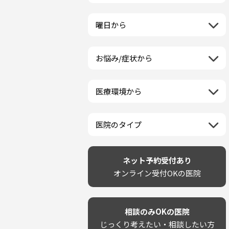
栃木県
一般歯科
ラミネートベニア
新潟県
福島県
近畿地方
群馬県
小児歯科
マニキュア
富山県
山形県
三重県
曜日から
埼玉県
中国地方
矯正歯科
ウォーキングブリーチ
石川県
宮城県
滋賀県
千葉県
月曜日
歯科口腔外科
コース/回数券あり
鳥取県
福井県
四国地方
京都府
東京都
火曜日
ホワイトニング専門歯科医院
フリーパス
島根県
山梨県
お悩み/症状から
徳島県
大阪府
神奈川県
水曜日
九州・沖縄地方
セルフホワイトニング専門店
連続施術OK
岡山県
長野県
虫歯
香川県
兵庫県
木曜日
その他医療機関
福岡県
ホワイトニング専門医院
広島県
岐阜県
海外
歯が抜けた
愛媛県
奈良県
金曜日
佐賀県
ポリリントリートメント
山口県
静岡県
医療環境から
ベトナム
歯が揺れる
高知県
和歌山県
土曜日
長崎県
カウンセリング日にホワイトニ
愛知県
ネット予約受付あり
再検索
親知らずが痛い
日曜日
再検索
熊本県
ング施術OK
完全予約制
歯の欠け・割れ・穴
祝日
大分県
医院のタイプ
駐車場あり（有料）
しみる・知覚過敏
宮崎県
設備に自信あり！
駐車場あり（無料）
歯茎からの出血
再検索
鹿児島県
技術に自信あり！
再検索
クレジットカード対応
歯茎が痩せる
沖縄県
幅広い悩みに対応！
ネット予約受付あり
駅近（徒歩5分以内）
歯茎の色が気になる
専門分野に特化！
オンライン受付OKの医院
土日祝いずれか診療あり
噛み合わせ
審美・美容メニュー豊富！
20時以降も診療可能
歯並び
カウンセリングを重視！
個室あり
歯ぎしり
削らない治療を目指す！
靴のままOK
いびき
相談のみOKの医院
歯を残す治療を目指す！
外国語対応
あごが痛い・口が開かない
じっくり考えたい・相談したい方