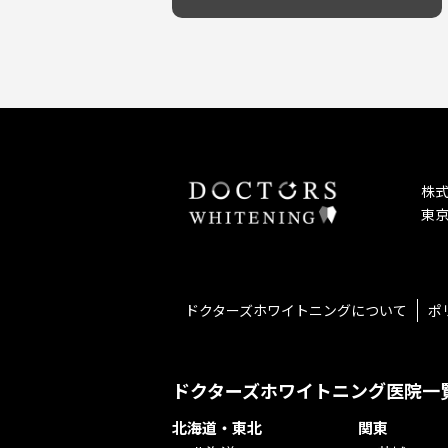
予防歯科を重視！
キッズスペースあり
しこり・いぼがある
患者様の意見を重視！
保育士がいる
歯の汚れ
丁寧な治療計画！
不安の強いお子様対応
歯の色が気になる
しっかり丁寧に説明！
担当制
口臭
お子様対応が得意！
チーム医療制
ドライマウス
お子様が喜ぶ医院！
相談のみ可
妊娠中の治療・検診
怒らない・怖くない！
急患対応
セカンドオピニオンを受けたい
予約が取りやすい！
連携大学病院あり
テトラサイクリン変色歯
お待たせしない！
バリアフリー
株
遅い時間まで受付！
看護師がいる
東京
再検索
衛生面に徹底注力！
介護福祉士がいる
アクセス抜群！
訪問診療対応
お子様からお年寄りまで！
におい対策に注力
アットホームな雰囲気！
女性医師勤務
ドクターズホワイトニングについて
ポ
おしゃれな内装が自慢！
オンライン診療対応
自然光が明るい院内！
送迎あり
メディア掲載多数！
歯科技工士がいる
ドクターズホワイトニング医院一
チームワークが自慢！
コミュニケーション重視！
北海道・東北
関東
再検索
居心地の良い医院！