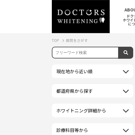
ABO
ドク
ホワイ
に
TOP
医院をさがす
現在地から近い順
都道府県から探す
北海道地方
再検索
北海道
東北地方
ホワイトニング詳細から
クリーニング・スケーリング
青森県
関東地方
PMTC・ポリッシング
岩手県
茨城県
診療科目等から
中部地方
デュアルホワイトニング
秋田県