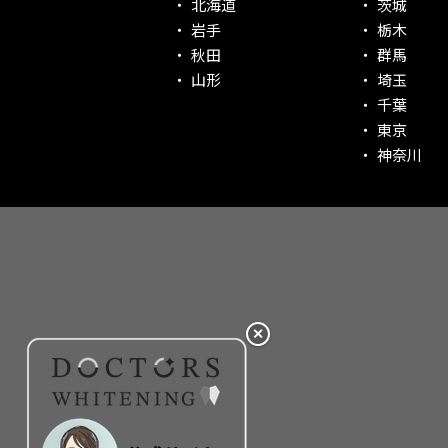
北海道
茨城
社会貢献意識を持つ！
岩手
栃木
老舗クリニック！
秋田
群馬
丁寧な接客接遇！
山形
埼玉
千葉
再検索
東京
神奈川
✕