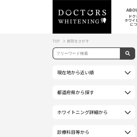
ABO
ドク
ホワイ
に
TOP
医院をさがす
現在地から近い順
都道府県から探す
北海道地方
再検索
北海道
東北地方
ホワイトニング詳細から
クリーニング・スケーリング
青森県
関東地方
PMTC・ポリッシング
岩手県
茨城県
診療科目等から
中部地方
デュアルホワイトニング
秋田県