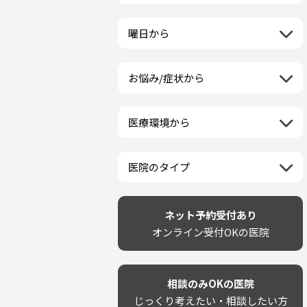
栃木県
一般歯科
ラミネートベニア
新潟県
福島県
近畿地方
群馬県
小児歯科
マニキュア
富山県
山形県
三重県
曜日から
埼玉県
中国地方
矯正歯科
ウォーキングブリーチ
石川県
宮城県
滋賀県
千葉県
月曜日
歯科口腔外科
コース/回数券あり
鳥取県
福井県
四国地方
京都府
東京都
火曜日
ホワイトニング専門歯科医院
フリーパス
島根県
山梨県
お悩み/症状から
徳島県
大阪府
神奈川県
水曜日
九州・沖縄地方
セルフホワイトニング専門店
連続施術OK
岡山県
長野県
虫歯
香川県
兵庫県
木曜日
その他医療機関
福岡県
ホワイトニング専門医院
広島県
岐阜県
海外
歯が抜けた
愛媛県
奈良県
金曜日
佐賀県
ポリリントリートメント
山口県
静岡県
医療環境から
ベトナム
歯が揺れる
高知県
和歌山県
土曜日
長崎県
カウンセリング日にホワイトニ
愛知県
ネット予約受付あり
再検索
親知らずが痛い
日曜日
再検索
熊本県
ング施術OK
完全予約制
歯の欠け・割れ・穴
祝日
大分県
医院のタイプ
駐車場あり（有料）
しみる・知覚過敏
宮崎県
設備に自信あり！
駐車場あり（無料）
歯茎からの出血
再検索
鹿児島県
技術に自信あり！
再検索
クレジットカード対応
歯茎が痩せる
沖縄県
幅広い悩みに対応！
ネット予約受付あり
駅近（徒歩5分以内）
歯茎の色が気になる
専門分野に特化！
オンライン受付OKの医院
土日祝いずれか診療あり
噛み合わせ
審美・美容メニュー豊富！
20時以降も診療可能
歯並び
カウンセリングを重視！
個室あり
歯ぎしり
削らない治療を目指す！
靴のままOK
いびき
相談のみOKの医院
歯を残す治療を目指す！
外国語対応
あごが痛い・口が開かない
じっくり考えたい・相談したい方