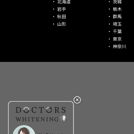
北海道
茨城
社会貢献意識を持つ！
岩手
栃木
老舗クリニック！
秋田
群馬
丁寧な接客接遇！
山形
埼玉
千葉
再検索
東京
神奈川
✕