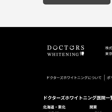
予防歯科を重視！
キッズスペースあり
しこり・いぼがある
患者様の意見を重視！
保育士がいる
歯の汚れ
丁寧な治療計画！
不安の強いお子様対応
歯の色が気になる
しっかり丁寧に説明！
担当制
口臭
お子様対応が得意！
チーム医療制
ドライマウス
お子様が喜ぶ医院！
相談のみ可
妊娠中の治療・検診
怒らない・怖くない！
急患対応
セカンドオピニオンを受けたい
予約が取りやすい！
連携大学病院あり
テトラサイクリン変色歯
お待たせしない！
バリアフリー
株
遅い時間まで受付！
看護師がいる
東京
再検索
衛生面に徹底注力！
介護福祉士がいる
アクセス抜群！
訪問診療対応
お子様からお年寄りまで！
におい対策に注力
アットホームな雰囲気！
女性医師勤務
ドクターズホワイトニングについて
ポ
おしゃれな内装が自慢！
オンライン診療対応
自然光が明るい院内！
送迎あり
メディア掲載多数！
歯科技工士がいる
ドクターズホワイトニング医院一
チームワークが自慢！
コミュニケーション重視！
北海道・東北
関東
再検索
居心地の良い医院！