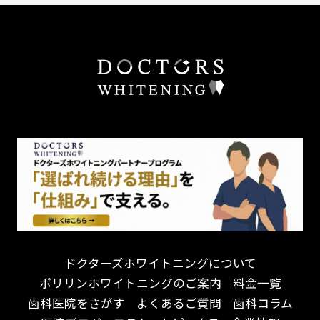
外国語対応
予防歯科を重視！
あごが痛い・口が開かない
キッズスペースあり
患者様の意見を重視！
しこり・いぼがある
保育士がいる
丁寧な治療計画！
歯の汚れ
不安の強いお子様対応
しっかり丁寧に説明！
歯の色が気になる
担当制
お子様対応が得意！
口臭
チーム医療制
お子様が喜ぶ医院！
ドライマウス
相談のみ可
怒らない・怖くない！
妊娠中の治療・検診
急患対応
予約が取りやすい！
セカンドオピニオンを受けたい
連携大学病院あり
お待たせしない！
テトラサイクリン変色歯
バリアフリー
遅い時間まで受付！
看護師がいる
衛生面に徹底注力！
介護福祉士がいる
再検索
アクセス抜群！
訪問診療対応
お子様からお年寄りまで！
におい対策に注力
ドクターズホワイトニングについて
アットホームな雰囲気！
女性医師勤務
ポリリンホワイトニングのご案内
料金一覧
おしゃれな内装が自慢！
オンライン診療対応
歯科医院をさがす
よくあるご質問
歯科コラム
自然光が明るい院内！