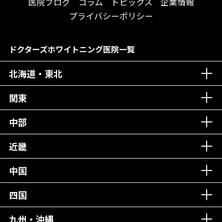
送迎あり
医院ブログ
コラム
トピックス
企業情報
メディア掲載多数！
歯科技工士がいる
プライバシーポリシー
チームワークが自慢！
コミュニケーション重視！
居心地の良い医院！
再検索
ドクターズホワイトニング医院一覧
社会貢献意識を持つ！
北海道・東北
老舗クリニック！
丁寧な接客接遇！
関東
中部
再検索
近畿
中国
四国
九州・沖縄