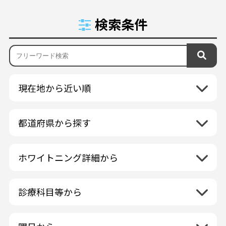
検索条件
現在地から近い順
都道府県から探す
北海道地方
再検索
ホワイトニング詳細から
北海道
東北地方
クリーニング・スケーリング
青森県
関東地方
PMTC・ポリッシング
診療科目等から
岩手県
茨城県
デュアルホワイトニング
中部地方
一般歯科
秋田県
栃木県
ラミネートベニア
新潟県
小児歯科
福島県
近畿地方