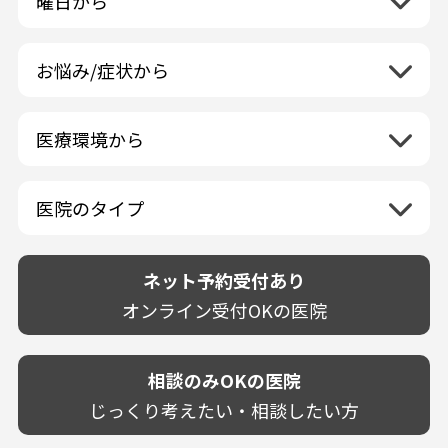
曜日から
群馬県
マニキュア
富山県
矯正歯科
山形県
三重県
月曜日
火曜日
埼玉県
ウォーキングブリーチ
中国地方
石川県
歯科口腔外科
宮城県
滋賀県
水曜日
木曜日
千葉県
コース/回数券あり
お悩み/症状から
鳥取県
福井県
ホワイトニング専門歯科医院
四国地方
京都府
金曜日
土曜日
東京都
フリーパス
島根県
虫歯
山梨県
セルフホワイトニング専門店
徳島県
大阪府
日曜日
祝日
神奈川県
九州・沖縄地方
連続施術OK
岡山県
歯が抜けた
長野県
その他医療機関
医療環境から
香川県
兵庫県
ホワイトニング専門医院
福岡県
広島県
歯が揺れる
岐阜県
海外
愛媛県
ネット予約受付あり
奈良県
ポリリントリートメント
佐賀県
山口県
親知らずが痛い
静岡県
再検索
ベトナム
高知県
完全予約制
和歌山県
再検索
カウンセリング日にホワイトニング施術
医院のタイプ
長崎県
歯の欠け・割れ・穴
愛知県
駐車場あり（有料）
OK
再検索
熊本県
設備に自信あり！
しみる・知覚過敏
駐車場あり（無料）
大分県
技術に自信あり！
歯茎からの出血
ネット予約受付あり
クレジットカード対応
宮崎県
幅広い悩みに対応！
歯茎が痩せる
再検索
駅近（徒歩5分以内）
オンライン受付OKの医院
鹿児島県
専門分野に特化！
歯茎の色が気になる
土日祝いずれか診療あり
沖縄県
審美・美容メニュー豊富！
噛み合わせ
20時以降も診療可能
カウンセリングを重視！
相談のみOKの医院
歯並び
個室あり
削らない治療を目指す！
歯ぎしり
じっくり考えたい・相談したい方
靴のままOK
歯を残す治療を目指す！
いびき