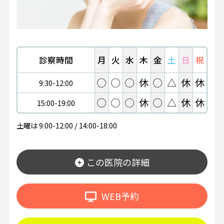
診察時間
月
火
水
木
金
土
日
祝
◯
◯
◯
休
◯
△
休
休
9:30-12:00
◯
◯
◯
休
◯
△
休
休
15:00-19:00
土曜は 9:00-12:00 / 14:00-18:00
この医院の詳細
WEB予約