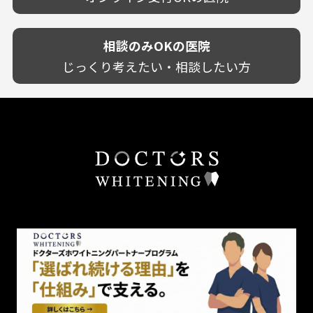
鹿児島県
専門分野に特化！
歯茎の色が気になる
土日祝いずれか診療あり
沖縄県
審美・美容メニュー豊富！
噛み合わせ
20時以降も診療可能
カウンセリングを重視！
相談のみOKの医院
歯並び
個室あり
削らない治療を目指す！
歯ぎしり
じっくり考えたい・相談したい方
靴のままOK
歯を残す治療を目指す！
いびき
外国語対応
予防歯科を重視！
あごが痛い・口が開かない
キッズスペースあり
患者様の意見を重視！
しこり・いぼがある
保育士がいる
丁寧な治療計画！
歯の汚れ
不安の強いお子様対応
しっかり丁寧に説明！
歯の色が気になる
担当制
お子様対応が得意！
口臭
チーム医療制
お子様が喜ぶ医院！
ドライマウス
相談のみ可
怒らない・怖くない！
妊娠中の治療・検診
急患対応
予約が取りやすい！
セカンドオピニオンを受けたい
連携大学病院あり
お待たせしない！
テトラサイクリン変色歯
バリアフリー
遅い時間まで受付！
看護師がいる
衛生面に徹底注力！
介護福祉士がいる
再検索