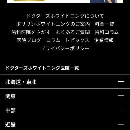
アクセス抜群！
訪問診療対応
お子様からお年寄りまで！
におい対策に注力
ドクターズホワイトニングについて
アットホームな雰囲気！
女性医師勤務
ポリリンホワイトニングのご案内
料金一覧
おしゃれな内装が自慢！
オンライン診療対応
歯科医院をさがす
よくあるご質問
歯科コラム
自然光が明るい院内！
送迎あり
医院ブログ
コラム
トピックス
企業情報
メディア掲載多数！
歯科技工士がいる
プライバシーポリシー
チームワークが自慢！
コミュニケーション重視！
居心地の良い医院！
再検索
ドクターズホワイトニング医院一覧
社会貢献意識を持つ！
北海道・東北
老舗クリニック！
丁寧な接客接遇！
関東
中部
再検索
近畿