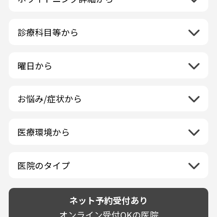
東北地方
クリーニング・スケーリング
青森県
関東地方
PMTC・ポリッシング
診療科目等から
岩手県
茨城県
デュアルホワイトニング
中部地方
一般歯科
秋田県
栃木県
ラミネートベニア
新潟県
小児歯科
福島県
近畿地方
曜日から
群馬県
マニキュア
富山県
矯正歯科
山形県
三重県
月曜日
火曜日
埼玉県
ウォーキングブリーチ
中国地方
石川県
歯科口腔外科
宮城県
滋賀県
水曜日
木曜日
千葉県
コース/回数券あり
お悩み/症状から
鳥取県
福井県
ホワイトニング専門歯科医院
四国地方
京都府
金曜日
土曜日
東京都
フリーパス
島根県
虫歯
山梨県
セルフホワイトニング専門店
徳島県
大阪府
日曜日
祝日
神奈川県
九州・沖縄地方
連続施術OK
岡山県
歯が抜けた
長野県
その他医療機関
医療環境から
香川県
兵庫県
ホワイトニング専門医院
福岡県
広島県
歯が揺れる
岐阜県
海外
愛媛県
ネット予約受付あり
奈良県
ポリリントリートメント
佐賀県
山口県
親知らずが痛い
静岡県
再検索
ベトナム
高知県
完全予約制
和歌山県
再検索
カウンセリング日にホワイトニング施術
医院のタイプ
長崎県
歯の欠け・割れ・穴
愛知県
駐車場あり（有料）
OK
再検索
熊本県
設備に自信あり！
しみる・知覚過敏
駐車場あり（無料）
大分県
技術に自信あり！
歯茎からの出血
ネット予約受付あり
クレジットカード対応
宮崎県
幅広い悩みに対応！
歯茎が痩せる
再検索
駅近（徒歩5分以内）
オンライン受付OKの医院