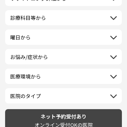
東北地方
クリーニング・スケーリング
青森県
関東地方
PMTC・ポリッシング
診療科目等から
岩手県
茨城県
デュアルホワイトニング
中部地方
一般歯科
秋田県
栃木県
ラミネートベニア
新潟県
小児歯科
福島県
近畿地方
曜日から
群馬県
マニキュア
富山県
矯正歯科
山形県
三重県
月曜日
火曜日
埼玉県
ウォーキングブリーチ
中国地方
石川県
歯科口腔外科
宮城県
滋賀県
水曜日
木曜日
千葉県
コース/回数券あり
お悩み/症状から
鳥取県
福井県
ホワイトニング専門歯科医院
四国地方
京都府
金曜日
土曜日
東京都
フリーパス
島根県
虫歯
山梨県
セルフホワイトニング専門店
徳島県
大阪府
日曜日
祝日
神奈川県
九州・沖縄地方
連続施術OK
岡山県
歯が抜けた
長野県
その他医療機関
医療環境から
香川県
兵庫県
ホワイトニング専門医院
福岡県
広島県
歯が揺れる
岐阜県
海外
愛媛県
ネット予約受付あり
奈良県
ポリリントリートメント
佐賀県
山口県
親知らずが痛い
静岡県
再検索
ベトナム
高知県
完全予約制
和歌山県
再検索
カウンセリング日にホワイトニング施術
医院のタイプ
長崎県
歯の欠け・割れ・穴
愛知県
駐車場あり（有料）
OK
再検索
熊本県
設備に自信あり！
しみる・知覚過敏
駐車場あり（無料）
大分県
技術に自信あり！
歯茎からの出血
ネット予約受付あり
クレジットカード対応
宮崎県
幅広い悩みに対応！
歯茎が痩せる
再検索
駅近（徒歩5分以内）
オンライン受付OKの医院