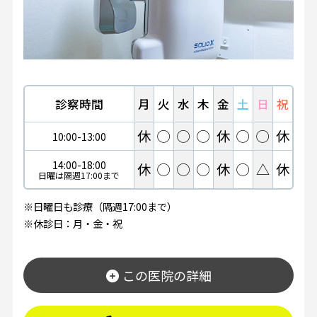
診察時間
月
火
水
木
金
土
日
祝
休
◯
◯
◯
休
◯
◯
休
10:00-13:00
14:00-18:00
休
◯
◯
◯
休
◯
△
休
日曜は隔週17:00まで
※日曜日も診療（隔週17:00まで）
※休診日：月・金・祝
この医院の詳細