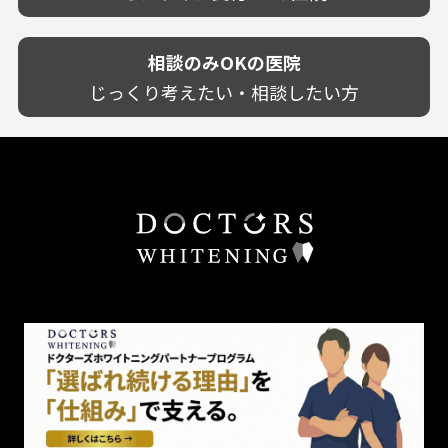
鹿児島県
専門分野に特化！
歯茎の色が気になる
土日祝いずれか診療あり
沖縄県
審美・美容メニュー豊富！
噛み合わせ
20時以降も診療可能
カウンセリングを重視！
相談のみOKの医院
歯並び
個室あり
削らない治療を目指す！
歯ぎしり
じっくり考えたい・相談したい方
靴のままOK
歯を残す治療を目指す！
いびき
外国語対応
予防歯科を重視！
あごが痛い・口が開かない
キッズスペースあり
患者様の意見を重視！
しこり・いぼがある
保育士がいる
丁寧な治療計画！
歯の汚れ
不安の強いお子様対応
しっかり丁寧に説明！
歯の色が気になる
担当制
お子様対応が得意！
口臭
チーム医療制
お子様が喜ぶ医院！
ドライマウス
相談のみ可
怒らない・怖くない！
妊娠中の治療・検診
急患対応
予約が取りやすい！
セカンドオピニオンを受けたい
連携大学病院あり
お待たせしない！
テトラサイクリン変色歯
バリアフリー
遅い時間まで受付！
看護師がいる
衛生面に徹底注力！
介護福祉士がいる
再検索