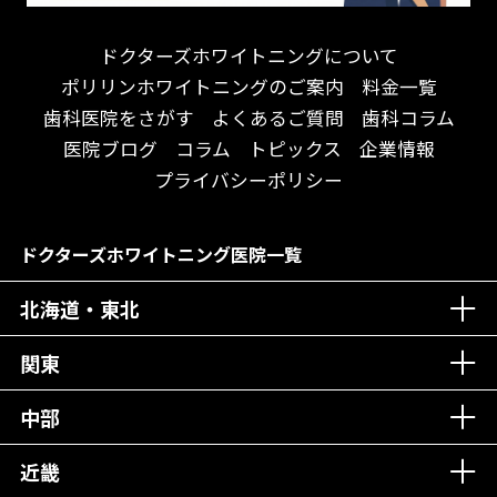
アクセス抜群！
訪問診療対応
お子様からお年寄りまで！
におい対策に注力
ドクターズホワイトニングについて
アットホームな雰囲気！
女性医師勤務
ポリリンホワイトニングのご案内
料金一覧
おしゃれな内装が自慢！
オンライン診療対応
歯科医院をさがす
よくあるご質問
歯科コラム
自然光が明るい院内！
送迎あり
医院ブログ
コラム
トピックス
企業情報
メディア掲載多数！
歯科技工士がいる
プライバシーポリシー
チームワークが自慢！
コミュニケーション重視！
居心地の良い医院！
再検索
ドクターズホワイトニング医院一覧
社会貢献意識を持つ！
北海道・東北
老舗クリニック！
丁寧な接客接遇！
関東
中部
再検索
近畿