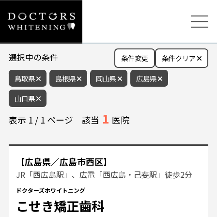
選択中の条件
条件変更
条件クリア
鳥取県
島根県
岡山県
広島県
山口県
1
表示
1
/
1
ページ
該当
医院
【広島県／広島市西区】
JR「西広島駅」、広電「西広島・己斐駅」徒歩2分
ドクターズホワイトニング
こせき矯正歯科