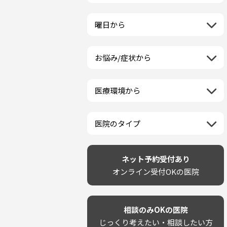
栃木県
一般歯科
ラミネートベニア
新潟県
福島県
近畿地方
群馬県
小児歯科
マニキュア
富山県
山形県
三重県
曜日から
埼玉県
中国地方
矯正歯科
ウォーキングブリーチ
石川県
宮城県
滋賀県
千葉県
月曜日
歯科口腔外科
コース/回数券あり
鳥取県
福井県
四国地方
京都府
東京都
火曜日
ホワイトニング専門歯科医院
フリーパス
島根県
山梨県
お悩み/症状から
徳島県
大阪府
神奈川県
水曜日
九州・沖縄地方
セルフホワイトニング専門店
連続施術OK
岡山県
長野県
虫歯
香川県
兵庫県
木曜日
その他医療機関
福岡県
ホワイトニング専門医院
広島県
岐阜県
海外
歯が抜けた
愛媛県
奈良県
金曜日
佐賀県
ポリリントリートメント
山口県
静岡県
医療環境から
ベトナム
歯が揺れる
高知県
和歌山県
土曜日
長崎県
カウンセリング日にホワイトニ
愛知県
ネット予約受付あり
再検索
親知らずが痛い
日曜日
再検索
熊本県
ング施術OK
完全予約制
歯の欠け・割れ・穴
祝日
大分県
医院のタイプ
駐車場あり（有料）
しみる・知覚過敏
宮崎県
設備に自信あり！
駐車場あり（無料）
歯茎からの出血
再検索
鹿児島県
技術に自信あり！
再検索
クレジットカード対応
歯茎が痩せる
沖縄県
幅広い悩みに対応！
ネット予約受付あり
駅近（徒歩5分以内）
歯茎の色が気になる
専門分野に特化！
オンライン受付OKの医院
土日祝いずれか診療あり
噛み合わせ
審美・美容メニュー豊富！
20時以降も診療可能
歯並び
カウンセリングを重視！
個室あり
歯ぎしり
削らない治療を目指す！
靴のままOK
いびき
相談のみOKの医院
歯を残す治療を目指す！
外国語対応
あごが痛い・口が開かない
じっくり考えたい・相談したい方