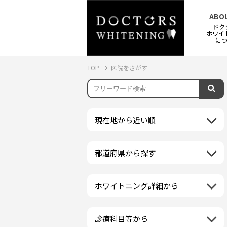
ABO
ドク
ホワイ
に
TOP
医院をさがす
現在地から近い順
都道府県から探す
北海道地方
再検索
北海道
東北地方
ホワイトニング詳細から
クリーニング・スケーリング
青森県
関東地方
PMTC・ポリッシング
岩手県
茨城県
診療科目等から
中部地方
デュアルホワイトニング
秋田県