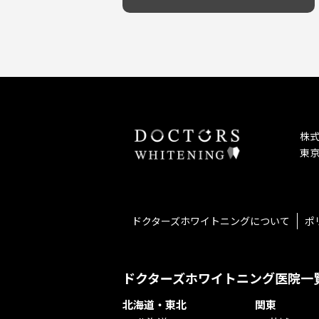
予防歯科を重視！
キッズスペースあり
しこり・いぼがある
患者様の意見を重視！
保育士がいる
歯の汚れ
丁寧な治療計画！
不安の強いお子様対応
歯の色が気になる
しっかり丁寧に説明！
担当制
口臭
お子様対応が得意！
チーム医療制
ドライマウス
お子様が喜ぶ医院！
相談のみ可
妊娠中の治療・検診
怒らない・怖くない！
急患対応
セカンドオピニオンを受けたい
予約が取りやすい！
連携大学病院あり
テトラサイクリン変色歯
お待たせしない！
バリアフリー
株
遅い時間まで受付！
看護師がいる
東京
再検索
衛生面に徹底注力！
介護福祉士がいる
アクセス抜群！
訪問診療対応
お子様からお年寄りまで！
におい対策に注力
アットホームな雰囲気！
女性医師勤務
ドクターズホワイトニングについて
ポ
おしゃれな内装が自慢！
オンライン診療対応
自然光が明るい院内！
送迎あり
メディア掲載多数！
歯科技工士がいる
ドクターズホワイトニング医院一
チームワークが自慢！
コミュニケーション重視！
北海道・東北
関東
再検索
居心地の良い医院！