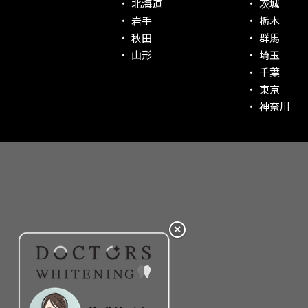
北海道
茨城
社会貢献意識を持つ！
岩手
栃木
老舗クリニック！
秋田
群馬
丁寧な接客接遇！
山形
埼玉
千葉
再検索
東京
神奈川
✕