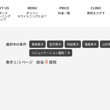
UT US
MENU
PRICE
CLINIC
ターズ
ポリリン
料金一覧
医院をさがす
トニング
ホワイトニングとは？
ついて
選択中の条件
青森県
岩手県
秋田県
福島県
山形
コミュニケーション重視！
0
表示
1
/
1
ページ
該当
医院