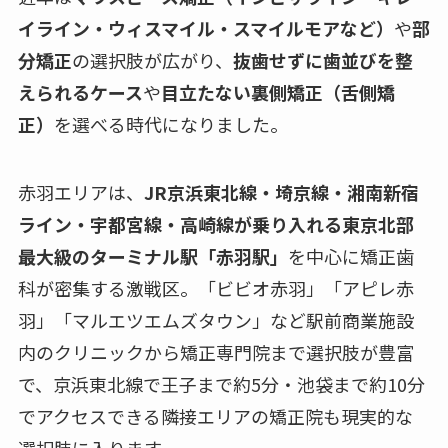
イライン・ウィスマイル・スマイルモアなど）
や
部
分矯正
の選択肢が広がり、
抜歯せずに歯並びを整
えられるケース
や
目立たない裏側矯正（舌側矯
正）
を選べる時代になりました。
赤羽エリアは、
JR京浜東北線・埼京線・湘南新宿
ライン・宇都宮線・高崎線が乗り入れる東京北部
最大級のターミナル駅「赤羽駅」
を中心に矯正歯
科が密集する激戦区。「ビビオ赤羽」「アピレ赤
羽」「マルエツエムズタウン」など駅前商業施設
内のクリニックから矯正専門院まで選択肢が豊富
で、京浜東北線で王子まで約5分・池袋まで約10分
でアクセスできる隣接エリアの矯正院も現実的な
選択肢に入ります。