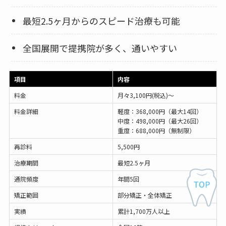
最短2.5ヶ月からのスピード治療も可能
全国展開で提携院が多く、通いやすい
項目
内容
料金
月々3,100円(税込)〜
料金詳細
軽度：368,000円（最大14回）
中度：498,000円（最大26回）
重度：688,000円（無制限）
再診料
5,500円
治療期間
最短2.5ヶ月
通院頻度
年間5回
矯正範囲
部分矯正・全体矯正
実績
累計1,700万人以上