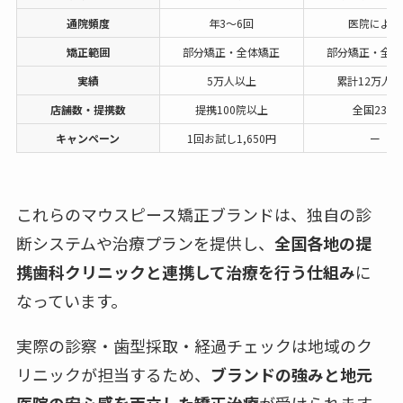
通院頻度
年3〜6回
医院による
矯正範囲
部分矯正・全体矯正
部分矯正・全顎
実績
5万人以上
累計12万人
店舗数・提携数
提携100院以上
全国23院
キャンペーン
1回お試し1,650円
ー
これらのマウスピース矯正ブランドは、独自の診
断システムや治療プランを提供し、
全国各地の提
携歯科クリニックと連携して治療を行う仕組み
に
なっています。
実際の診察・歯型採取・経過チェックは地域のク
リニックが担当するため、
ブランドの強みと地元
医院の安心感を両立した矯正治療
が受けられます。