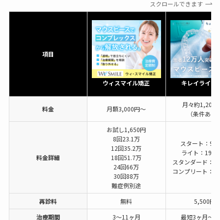
スクロールできます
項目
ウィスマイル矯正
キレイライン
月々約1,200
料金
月額3,000円〜
（条件あり
お試し1,650円
8回23.1万
スタート：9.9
12回35.2万
ライト：19.8
料金詳細
18回51.7万
スタンダード：39
24回66万
コンプリート：49
30回88万
難症例別途
再診料
無料
5,500円
治療期間
3〜11ヶ月
最短3ヶ月〜2