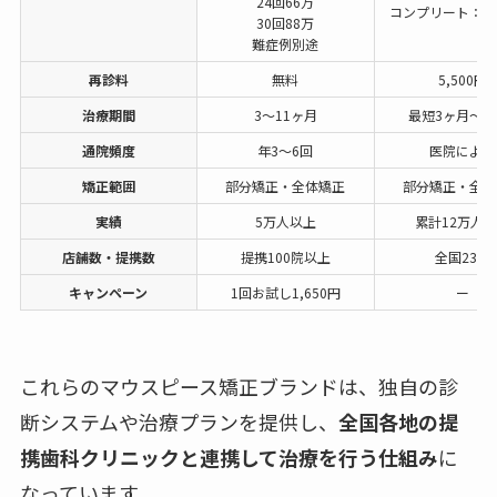
24回66万
コンプリート：49
30回88万
難症例別途
再診料
無料
5,500円
治療期間
3〜11ヶ月
最短3ヶ月〜2
通院頻度
年3〜6回
医院による
矯正範囲
部分矯正・全体矯正
部分矯正・全顎
実績
5万人以上
累計12万人
店舗数・提携数
提携100院以上
全国23院
キャンペーン
1回お試し1,650円
ー
これらのマウスピース矯正ブランドは、独自の診
断システムや治療プランを提供し、
全国各地の提
携歯科クリニックと連携して治療を行う仕組み
に
なっています。