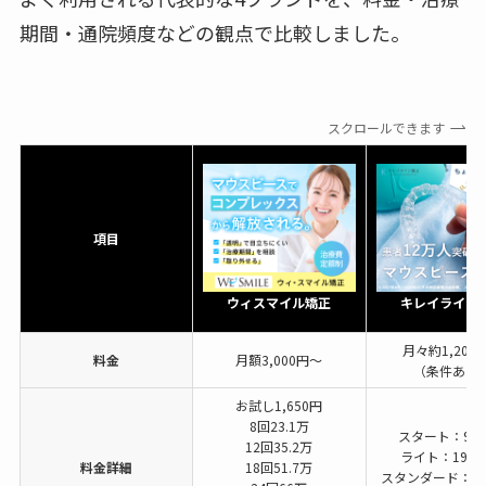
期間・通院頻度などの観点で比較しました。
スクロールできます
項目
ウィスマイル矯正
キレイライン
月々約1,200
料金
月額3,000円〜
（条件あり
お試し1,650円
8回23.1万
スタート：9.9
12回35.2万
ライト：19.8
料金詳細
18回51.7万
スタンダード：39