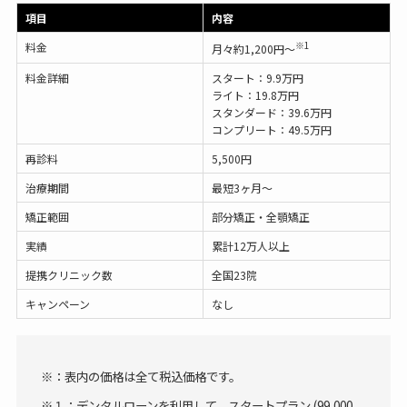
項目
内容
※1
料金
月々約1,200円〜
料金詳細
スタート：9.9万円
ライト：19.8万円
スタンダード：39.6万円
コンプリート：49.5万円
再診料
5,500円
治療期間
最短3ヶ月〜
矯正範囲
部分矯正・全顎矯正
実績
累計12万人以上
提携クリニック数
全国23院
キャンペーン
なし
※：表内の価格は全て税込価格です。
※１：デンタルローンを利用して、スタートプラン (99,000